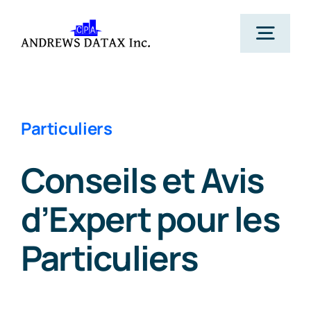
Skip
to
Togg
content
Navig
Accueil
Particuliers
Services
Conseils et Avis
À Propos
d’Expert pour les
Particuliers
Actualités
Contactez-nous