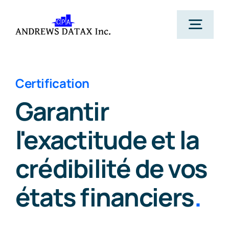
Skip
to
Togg
content
Navig
Accueil
Certification
Garantir
Services
l'exactitude et la
À Propos
crédibilité de vos
Actualités
états financiers
.
Contactez-nous