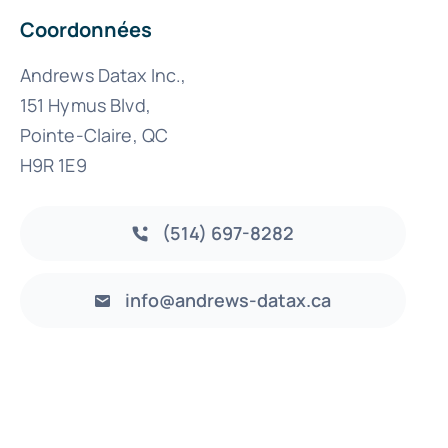
Coordonnées
Andrews Datax Inc.,
151 Hymus Blvd,
Pointe-Claire, QC
H9R 1E9
(514) 697-8282
info@andrews-datax.ca
Retour en haut