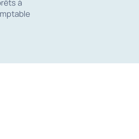
rêts à
comptable