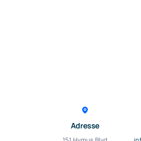
Adresse
151 Hymus Blvd
in