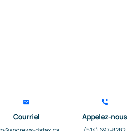
Courriel
Appelez-nous
fo@andrews-datax.ca
(514) 697-8282