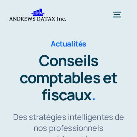
Skip
to
Togg
content
Navig
Actualités
Accueil
Conseils
Services
comptables et
À Propos
fiscaux
.
Actualités
Des stratégies intelligentes de
nos professionnels
Contactez-nous